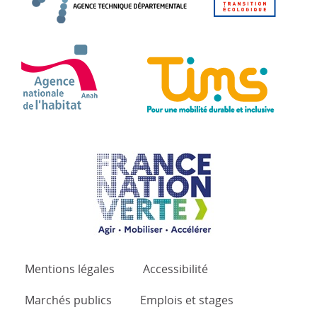
ANAH - Agence Nationale de l'Habitat
TIMS 
France Nation Verte.
Mentions légales
Accessibilité
Marchés publics
Emplois et stages