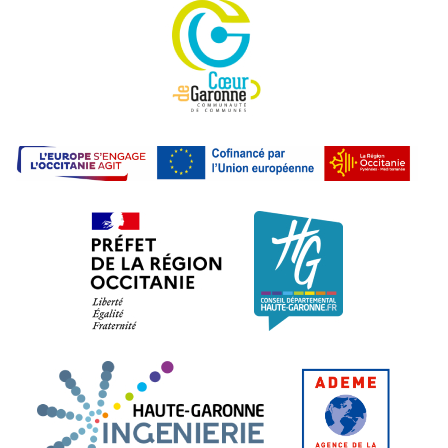
Communauté de commu
L'E
Préfet de la région Occitanie. L
Conseil dépa
Haute-Garonne Ingénier
ADEME.