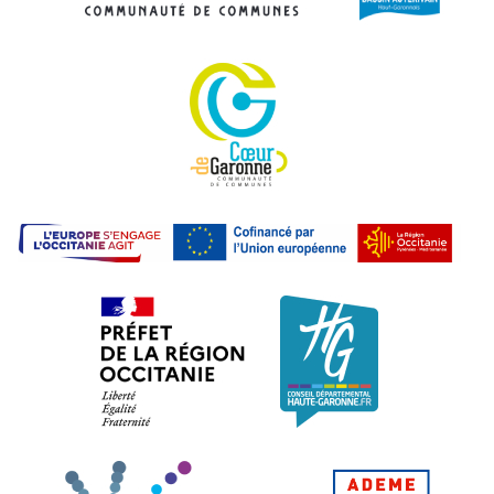
Communauté de commu
L'E
Préfet de la région Occitanie. L
Conseil dépa
Haute-Garonne Ingénier
ADEME.