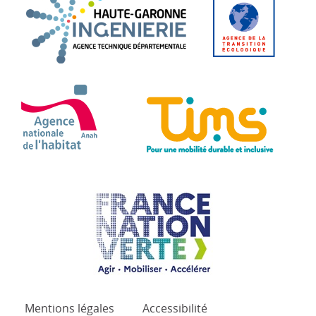
ANAH - Agence Nationale de l'Habitat
TIMS 
France Nation Verte.
Mentions légales
Accessibilité