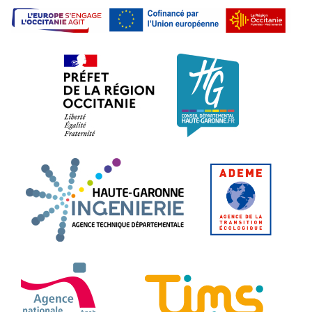
L'E
Préfet de la région Occitanie. L
Conseil dépa
Haute-Garonne Ingénier
ADEME.
ANAH - Agence Nationale de l'Habitat
TIMS 