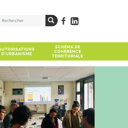
ue recherchez-vous ?
Lien facebook
Lien Linkedi
Rechercher
SCHÉMA DE
AUTORISATIONS
COHÉRENCE
D'URBANISME
TERRITORIALE