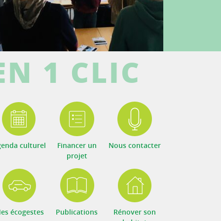
EN 1 CLIC
enda culturel
Financer un
Nous contacter
projet
es écogestes
Publications
Rénover son