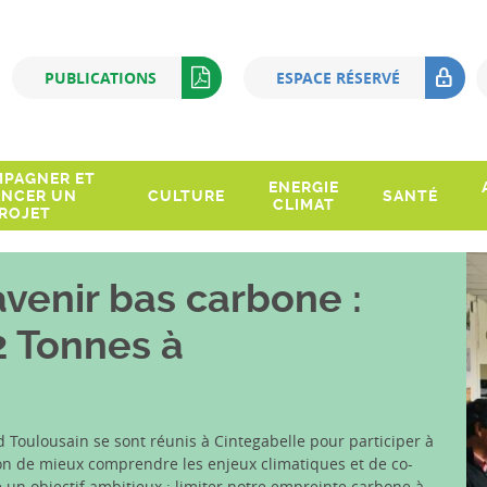
Q
PUBLICATIONS
ESPACE RÉSERVÉ
PAGNER ET
ENERGIE
ANCER UN
CULTURE
SANTÉ
CLIMAT
ROJET
venir bas carbone :
 2 Tonnes à
d Toulousain se sont réunis à Cintegabelle pour participer à
ion de mieux comprendre les enjeux climatiques et de co-
 un objectif ambitieux : limiter notre empreinte carbone à