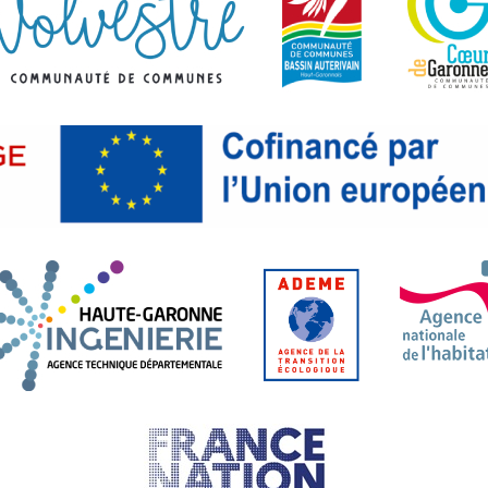
tanie. Liberté, Égalité, Fraternité.
l départemental Haute-Garonne.fr
Haute-Garonne Ingénierie. Age
ADEME. Agence 
France Nation Verte.