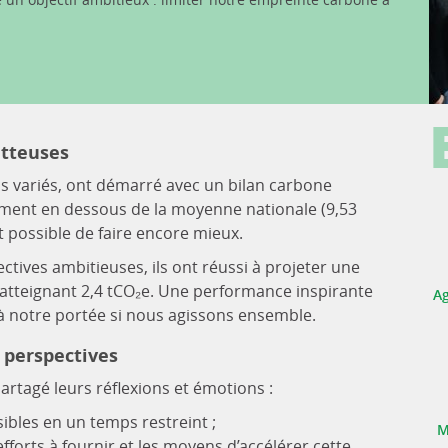
etteuses
ils variés, ont démarré avec un bilan carbone
ment en dessous de la moyenne nationale (9,53
st possible de faire encore mieux.
ectives ambitieuses, ils ont réussi à projeter une
, atteignant 2,4 tCO₂e. Une performance inspirante
Ag
 à notre portée si nous agissons ensemble.
 perspectives
partagé leurs réflexions et émotions :
ibles en un temps restreint ;
M
efforts à fournir et les moyens d’accélérer cette