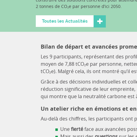
2 tonnes de CO₂e par personne d’ici 2050.
Toutes les Actualités
Bilan de départ et avancées prom
Les 9 participants, représentant des prof
moyen de 7,88 tCO₂e par personne, nette
tCO₂e). Malgré cela, ils ont montré qu’il e
Grâce à des décisions individuelles et coll
réduction significative de leur empreinte
qui montre que la neutralité carbone est
Un atelier riche en émotions et en
Au-delà des chiffres, les participants ont 
Une
fierté
face aux avancées poss
Mais aussi des
questions
sur les 