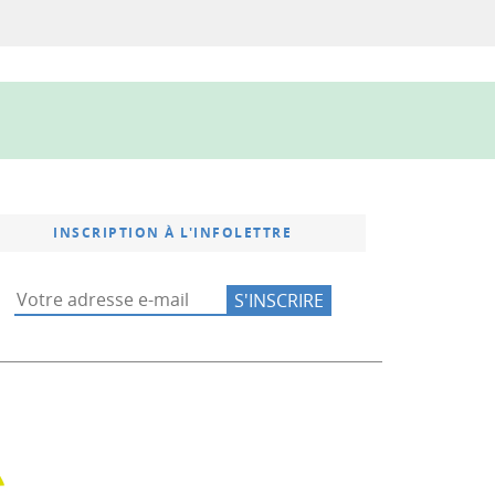
INSCRIPTION À L'INFOLETTRE
u Volvestre
e communes Bassin Auterivain
Communauté de communes Coeur de Garonne