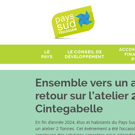
ACCOM
LE
LE CONSEIL DE
FIN
PAYS
DÉVELOPPEMENT
P
Ensemble vers un a
retour sur l’atelier
Cintegabelle
En fin d’année 2024, élus et habitants du Pays Su
un atelier 2 Tonnes. Cet événement a été l’occas
construire des solutions concrètes pour atteindre