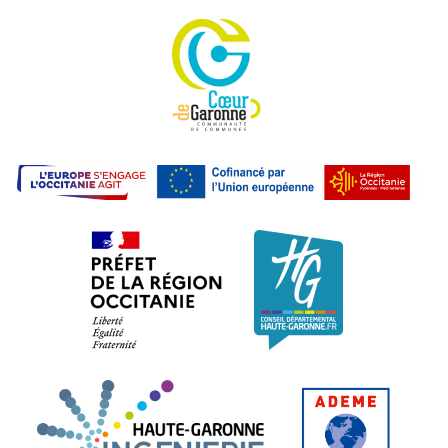
Communauté de commu
L'E
Préfet de la région Occitanie. L
Conseil dépa
Haute-Garonne Ingénier
ADEME.