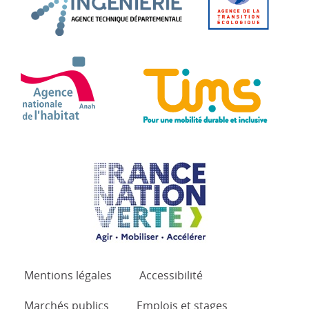
ANAH - Agence Nationale de l'Habitat
TIMS 
France Nation Verte.
Mentions légales
Accessibilité
Marchés publics
Emplois et stages