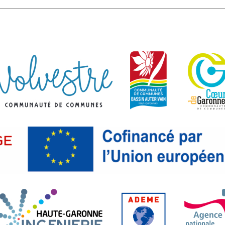
Communauté de communes d
Communauté d
tanie. Liberté, Égalité, Fraternité.
l départemental Haute-Garonne.fr
Haute-Garonne Ingénierie. Age
ADEME. Agence 