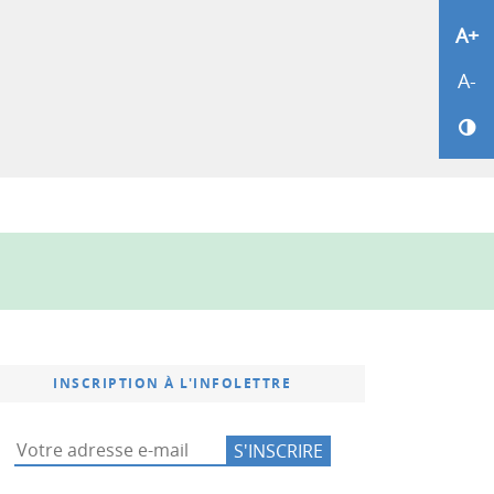
A+
Agr
e
A-
Réd
Ch
INSCRIPTION À L'INFOLETTRE