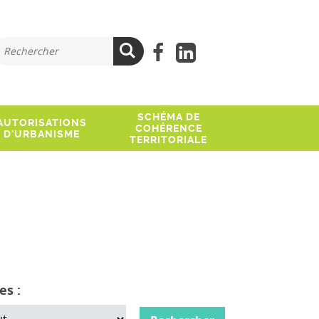
ue recherchez-vous ?
Lien facebook
Lien Linkedi
Rechercher
SCHÉMA DE
AUTORISATIONS
COHÉRENCE
D'URBANISME
TERRITORIALE
s :