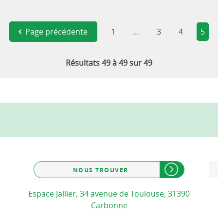
Navigation
Page précédente
Page
1
…
Page
3
Page
4
Pag
5
des
pages
Résultats 49 à 49 sur 49
NOUS TROUVER
Espace Jallier, 34 avenue de Toulouse, 31390
Carbonne