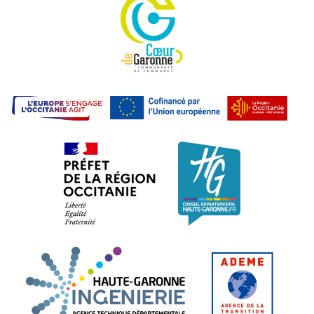
L'E
Préfet de la région Occitanie. L
Conseil dépa
Haute-Garonne Ingénier
ADEME.