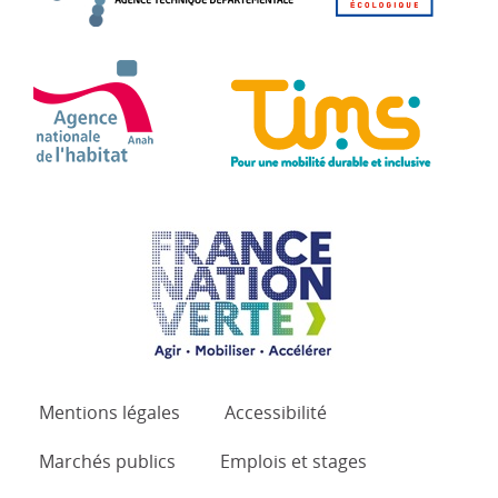
ANAH - Agence Nationale de l'Habitat
TIMS 
France Nation Verte.
Mentions légales
Accessibilité
Marchés publics
Emplois et stages