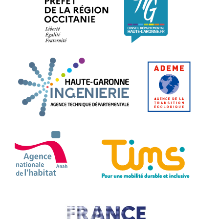
Haute-Garonne Ingénier
ADEME.
ANAH - Agence Nationale de l'Habitat
TIMS 
France Nation Verte.