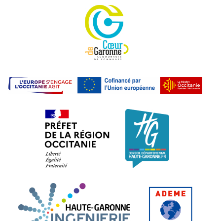
Communauté de commu
L'E
Préfet de la région Occitanie. L
Conseil dépa
Haute-Garonne Ingénier
ADEME.