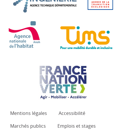
ANAH - Agence Nationale de l'Habitat
TIMS 
France Nation Verte.
Mentions légales
Accessibilité
Marchés publics
Emplois et stages