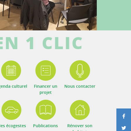
EN 1 CLIC
enda culturel
Financer un
Nous contacter
projet
P
es écogestes
Publications
Rénover son
P