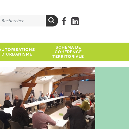
ue recherchez-vous ?
Lien facebook
Lien Linkedi
Rechercher
SCHÉMA DE
AUTORISATIONS
COHÉRENCE
D'URBANISME
TERRITORIALE