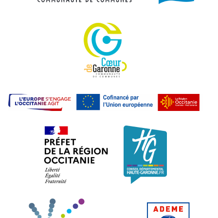
Communauté de commu
L'E
Préfet de la région Occitanie. L
Conseil dépa
Haute-Garonne Ingénier
ADEME.