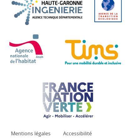
ANAH - Agence Nationale de l'Habitat
TIMS 
France Nation Verte.
Mentions légales
Accessibilité