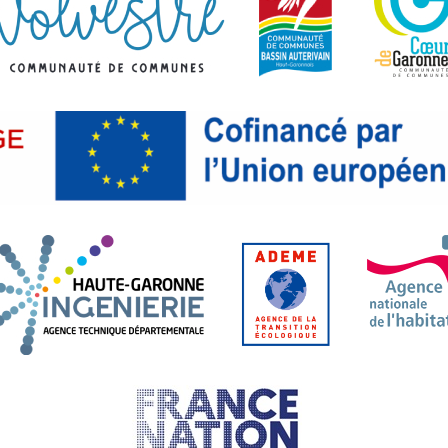
tanie. Liberté, Égalité, Fraternité.
l départemental Haute-Garonne.fr
Haute-Garonne Ingénierie. Age
ADEME. Agence 
France Nation Verte.