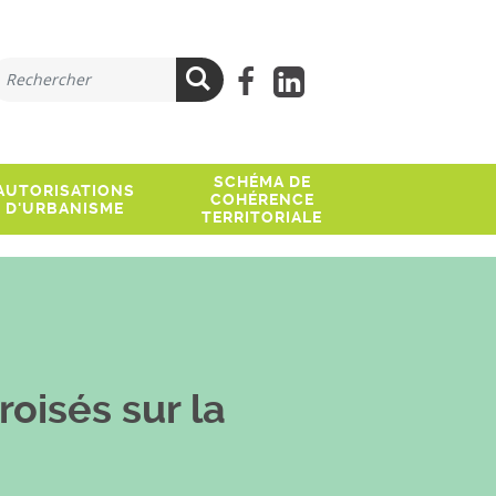
ue recherchez-vous ?
Lien facebook
Lien Linkedi
Rechercher
SCHÉMA DE
AUTORISATIONS
COHÉRENCE
D'URBANISME
TERRITORIALE
oisés sur la