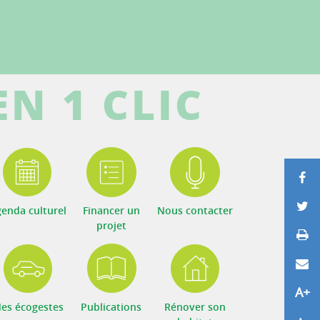
EN 1 CLIC
P
P
enda culturel
Financer un
Nous contacter
projet
Im
E
A+
Agr
es écogestes
Publications
Rénover son
Réd