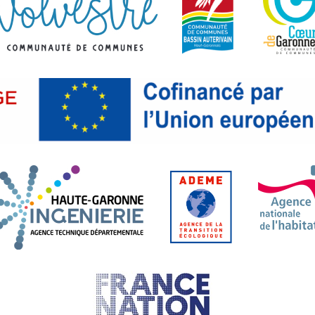
tanie. Liberté, Égalité, Fraternité.
l départemental Haute-Garonne.fr
Haute-Garonne Ingénierie. Age
ADEME. Agence 
France Nation Verte.