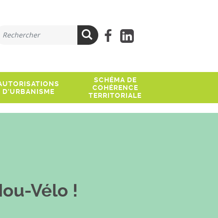
ue recherchez-vous ?
Lien facebook
Lien Linkedi
Rechercher
SCHÉMA DE
AUTORISATIONS
COHÉRENCE
D'URBANISME
TERRITORIALE
Nou-Vélo !