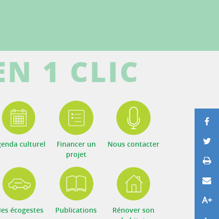
EN 1 CLIC
P
P
enda culturel
Financer un
Nous contacter
projet
Im
E
A+
Agr
es écogestes
Publications
Rénover son
Réd