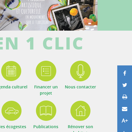
EN 1 CLIC
P
P
enda culturel
Financer un
Nous contacter
projet
Im
E
A+
Agr
es écogestes
Publications
Rénover son
Réd